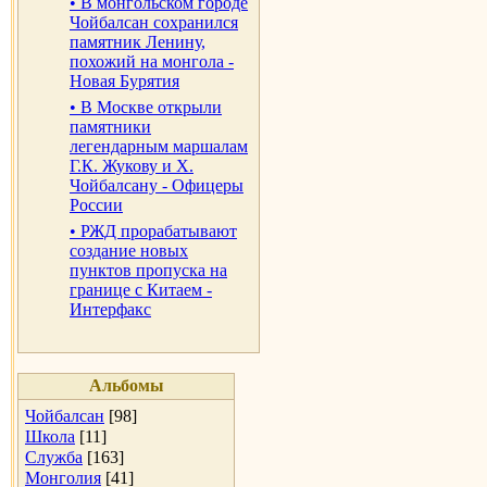
• В монгольском городе
Чойбалсан сохранился
памятник Ленину,
похожий на монгола -
Новая Бурятия
• В Москве открыли
памятники
легендарным маршалам
Г.К. Жукову и Х.
Чойбалсану - Офицеры
России
• РЖД прорабатывают
создание новых
пунктов пропуска на
границе с Китаем -
Интерфакс
Альбомы
Чойбалсан
[98]
Школа
[11]
Служба
[163]
Монголия
[41]