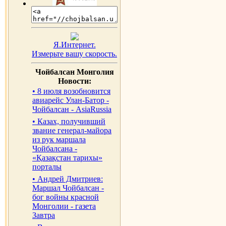
Я.Интернет.
Измерьте вашу скорость.
Чойбалсан Монголия
Новости:
• 8 июля возобновится
авиарейс Улан-Батор -
Чойбалсан - AsiaRussia
• Казах, получивший
звание генерал-майора
из рук маршала
Чойбалсана -
«Қазақстан тарихы»
порталы
• Андрей Дмитриев:
Маршал Чойбалсан -
бог войны красной
Монголии - газета
Завтра